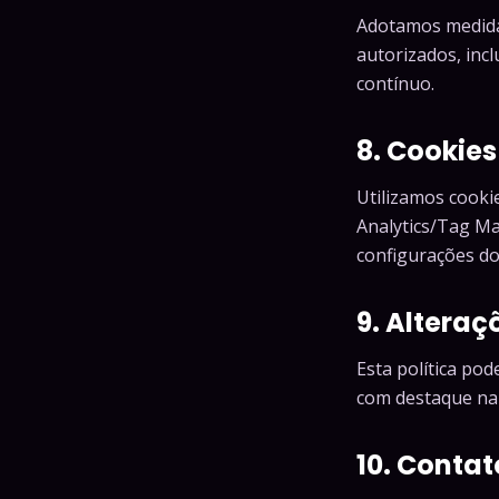
Adotamos medidas
autorizados, inc
contínuo.
8. Cookies
Utilizamos cooki
Analytics/Tag Ma
configurações d
9. Alteraç
Esta política po
com destaque na
10. Conta