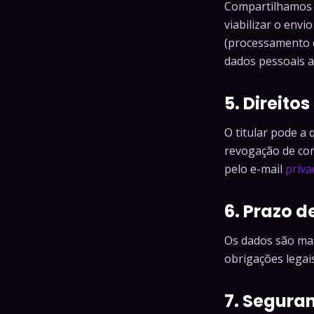
Compartilhamos 
viabilizar o envi
(processamento 
dados pessoais a 
5. Direitos
O titular pode a 
revogação de con
pelo e-mail
priva
6. Prazo d
Os dados são man
obrigações legai
7. Segura