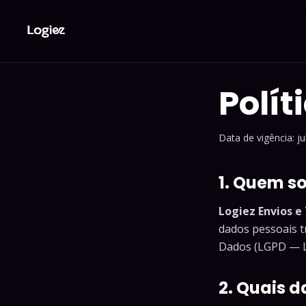
Polít
Data de vigência: j
1. Quem s
Logiez Envios e 
dados pessoais t
Dados (LGPD — Le
2. Quais 