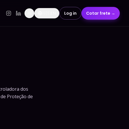
🇺🇸
EN
Log in
Cotar frete →
troladora dos
 de Proteção de