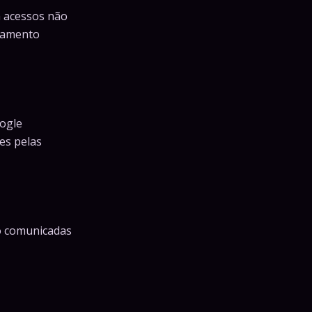
a acessos não
oramento
oogle
es pelas
ão comunicadas